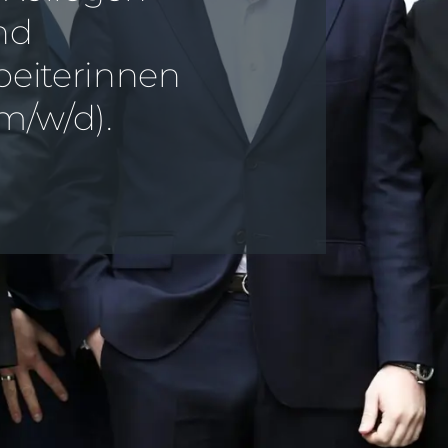
nd
beiterinnen
m/w/d).