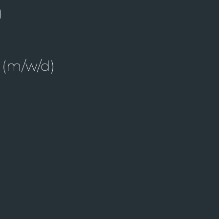
)
 (m/w/d)