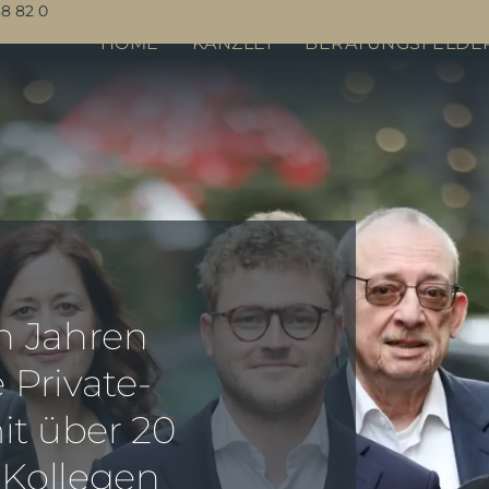
8 82 0
HOME
KANZLEI
BERATUNGSFELDE
en Jahren
 Private-
it über 20
 Kollegen