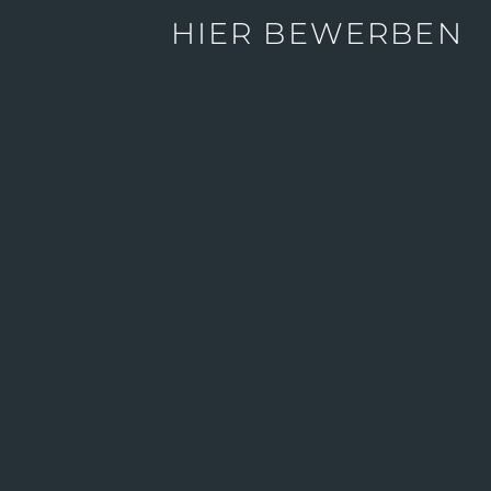
HIER BEWERBEN
KONTAKT
MÜLLER MAHLMANN
Rechtsanwälte Steuerberater
Partnerschaft mbB
Bohnenstraße 2
20457 Hamburg
kanzlei@muellermahlmann.de